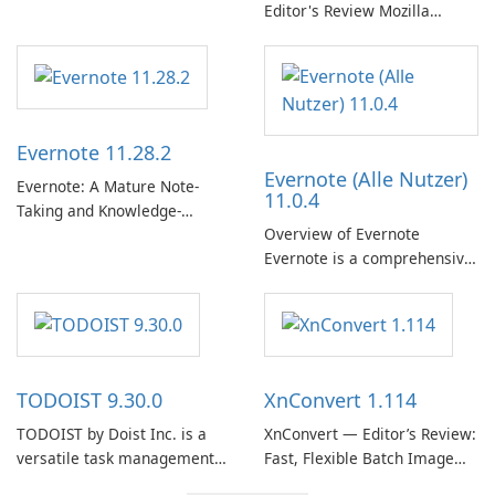
以供在線收聽的許可權。憑藉
Editor's Review Mozilla
個人化推薦、離線收聽和社交
Thunderbird ESR (Extended
分享等功能，Spotify 為使用者
Support Release) is the long-
提供無縫的音樂體驗，讓他們
term support channel of the
發現、流式傳輸和欣賞他們最
Thunderbird desktop email
喜歡的音樂。 音樂流媒體：
client designed for
Evernote 11.28.2
Spotify …
organizations and users who
Evernote (Alle Nutzer)
need predictable …
Evernote: A Mature Note-
11.0.4
Taking and Knowledge-
Overview of Evernote
Management Platform
Evernote is a comprehensive
Evernote continues as a
note-taking and organization
widely used platform for
software designed to help
capturing, organizing, and
users capture, organize, and
retrieving notes and
access information across
reference materials across
multiple devices.
devices.
TODOIST 9.30.0
XnConvert 1.114
TODOIST by Doist Inc. is a
XnConvert — Editor’s Review:
versatile task management
Fast, Flexible Batch Image
tool designed to help
Converter for Windows,