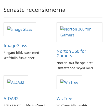
Senaste recensionerna
ImageGlass
Norton 360 for
Elegant bildvisare med
Gamers
kraftfulla funktioner
Norton 360 för spelare:
Omfattande skydd med
speloptimering
AIDA32
WizTree
AIDA32: Släpp lös kraften i
WizTree: Blixtsnabb