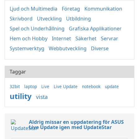
Ljud och Multimedia
Företag
Kommunikation
Skrivbord
Utveckling
Utbildning
Spel och Underhållning
Grafiska Applikationer
Hem och Hobby
Internet
Säkerhet
Servrar
Systemverktyg
Webbutveckling
Diverse
Taggar
32bit
laptop
Live
Live Update
notebook
update
utility
vista
Aldrig missar en uppdatering för ASUS
Live Update igen med UpdateStar