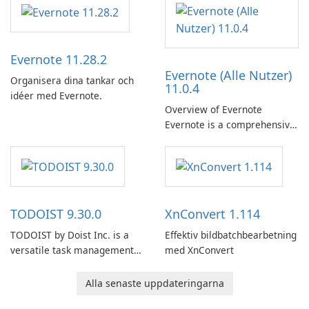
Evernote 11.28.2
Evernote (Alle Nutzer)
Organisera dina tankar och
11.0.4
idéer med Evernote.
Overview of Evernote
Evernote is a comprehensive
note-taking and organization
software designed to help
users capture, organize, and
access information across
multiple devices.
TODOIST 9.30.0
XnConvert 1.114
TODOIST by Doist Inc. is a
Effektiv bildbatchbearbetning
versatile task management
med XnConvert
tool designed to help
individuals and teams
Alla senaste uppdateringarna
organize their work and