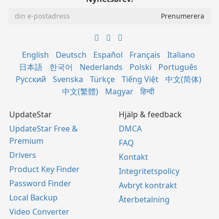
English
Deutsch
Español
Français
Italiano
日本語
한국어
Nederlands
Polski
Português
Русский
Svenska
Türkçe
Tiếng Việt
中文(简体)
中文(繁體)
Magyar
हिन्दी
UpdateStar
Hjälp & feedback
UpdateStar Free &
DMCA
Premium
FAQ
Drivers
Kontakt
Product Key Finder
Integritetspolicy
Password Finder
Avbryt kontrakt
Local Backup
Återbetalning
Video Converter