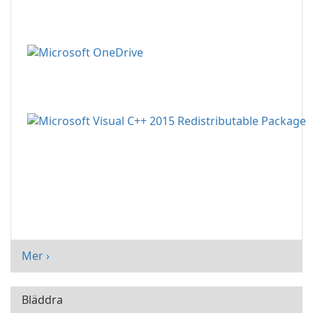
Mer ›
Bläddra