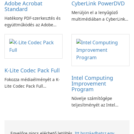
Adobe Acrobat
CyberLink PowerDVD
Standard
Merüljön el a lenyűgöző
Hatékony PDF-szerkesztés és
multimédiában a CyberLink
együttműködés az Adobe
PowerDVD-vel
Acrobat Standard
alkalmazással.
K-Lite Codec Pack Full
Intel Computing
Fokozza médiaélményét a K-
Improvement
Lite Codec Pack Full
Program
segítségével!
Növelje számítógépe
teljesítményét az Intel
számítástechnika-fejlesztési
programjával
Egyelőre nincs elérhető letöltés.
Itt hozzáadhatsz egy