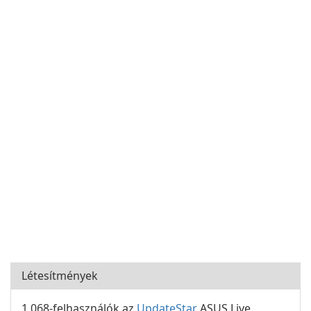
Létesítmények
1 068-felhasználók az
UpdateStar
ASUS Live