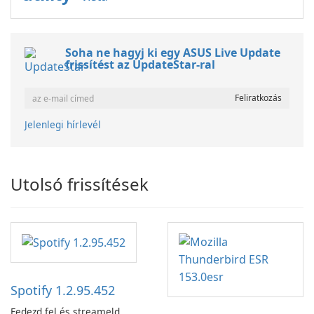
Soha ne hagyj ki egy ASUS Live Update
frissítést az UpdateStar-ral
Jelenlegi hírlevél
Utolsó frissítések
Spotify 1.2.95.452
Fedezd fel és streameld