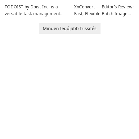
TODOIST by Doist Inc. is a
XnConvert — Editor’s Review:
versatile task management
Fast, Flexible Batch Image
tool designed to help
Converter for Windows,
individuals and teams
macOS and Linux XnConvert
Minden legújabb frissítés
organize their work and
is a polished, cross-platform
increase productivity.
batch image processor from
XnSoft that balances depth
and simplicity.