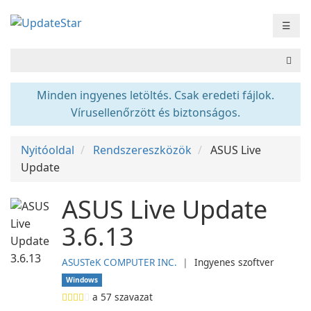
☰
Minden ingyenes letöltés. Csak eredeti fájlok.
Vírusellenőrzött és biztonságos.
Nyitóoldal
Rendszereszközök
ASUS Live
Update
ASUS Live Update
3.6.13
ASUSTeK COMPUTER INC.
❘
Ingyenes szoftver
Windows
a
57
szavazat