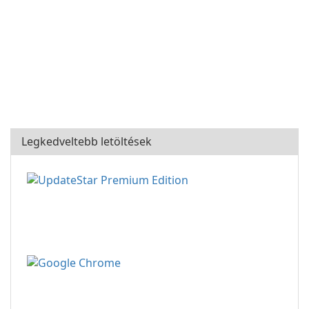
Legkedveltebb letöltések