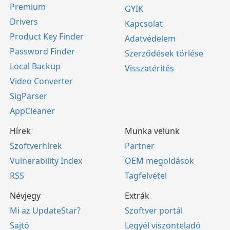
Premium
GYIK
Drivers
Kapcsolat
Product Key Finder
Adatvédelem
Password Finder
Szerződések törlése
Local Backup
Visszatérítés
Video Converter
SigParser
AppCleaner
Hírek
Munka velünk
Szoftverhírek
Partner
Vulnerability Index
OEM megoldások
RSS
Tagfelvétel
Névjegy
Extrák
Mi az UpdateStar?
Szoftver portál
Sajtó
Legyél viszonteladó