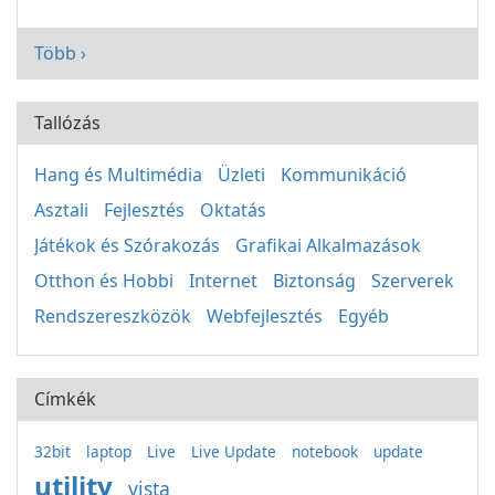
Több ›
Tallózás
Hang és Multimédia
Üzleti
Kommunikáció
Asztali
Fejlesztés
Oktatás
Játékok és Szórakozás
Grafikai Alkalmazások
Otthon és Hobbi
Internet
Biztonság
Szerverek
Rendszereszközök
Webfejlesztés
Egyéb
Címkék
32bit
laptop
Live
Live Update
notebook
update
utility
vista