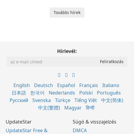
További hírek
Hírlevél:
English
Deutsch
Español
Français
Italiano
日本語
한국어
Nederlands
Polski
Português
Русский
Svenska
Türkçe
Tiếng Việt
中文(简体)
中文(繁體)
Magyar
हिन्दी
UpdateStar
Súgó & visszajelzés
UpdateStar Free &
DMCA