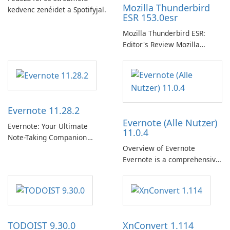
Mozilla Thunderbird
kedvenc zenéidet a Spotifyjal.
ESR 153.0esr
Mozilla Thunderbird ESR:
Editor's Review Mozilla
Thunderbird ESR (Extended
Support Release) is the long-
term support channel of the
Thunderbird desktop email
client designed for
Evernote 11.28.2
organizations and users who
Evernote (Alle Nutzer)
need predictable …
Evernote: Your Ultimate
11.0.4
Note-Taking Companion
Overview of Evernote
Evernote, developed by
Evernote is a comprehensive
EverNote Corp., is a versatile
note-taking and organization
note-taking application that
software designed to help
helps users capture ideas,
users capture, organize, and
organize to-do lists, and keep
access information across
track of important
multiple devices.
information.
TODOIST 9.30.0
XnConvert 1.114