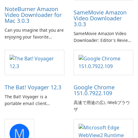
NoteBurner Amazon
SameMovie Amazon
Video Downloader for
Video Downloader
Mac 3.0.3
3.0.3
Can you imagine that you are
SameMovie Amazon Video
enjoying your favorite
Downloader: Editor's Review
Amazon movies or TV shows
SameMovie Amazon Video
lying on the beach, camping
Downloader is a desktop
in the woods or even during
utility for saving Amazon
your long commute to work
Prime Video titles and other
by subway?
Amazon web-player content
to local drives in MP4 or MKV.
The Bat! Voyager 12.3
Google Chrome
151.0.7922.109
The Bat! Voyager is a
高速で用途の広いWebブラウ
portable email client
ザ
software which you can
launch from any USB or
portable media on any
M
computer running Microsoft
Windows.